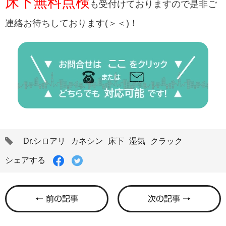
床下無料点検
も受付けておりますので是非ご
連絡お待ちしております(＞＜)！
タ
Dr.シロアリ
カネシン
床下
湿気
クラック
グ
Facebook
Twitter
シェアする
で
で
シ
シ
ェ
ェ
ア
ア
← 前の記事
次の記事 →
す
す
る
る