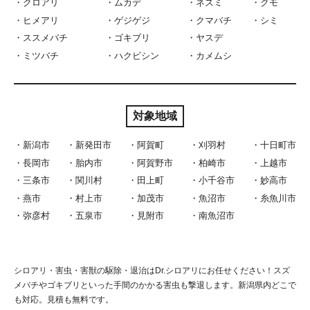
クロアリ
ムカデ
ネズミ
クモ
ヒメアリ
ゲジゲジ
クマバチ
シミ
ススメバチ
ゴキブリ
ヤスデ
ミツバチ
ハクビシン
カメムシ
対象地域
新潟市
新発田市
阿賀町
刈羽村
十日町市
長岡市
胎内市
阿賀野市
柏崎市
上越市
三条市
関川村
田上町
小千谷市
妙高市
燕市
村上市
加茂市
魚沼市
糸魚川市
弥彦村
五泉市
見附市
南魚沼市
シロアリ・害虫・害獣の駆除・退治はDr.シロアリにお任せください！スズ
メバチやゴキブリといった手間のかかる害虫も撃退します。新潟県内どこで
も対応。見積も無料です。