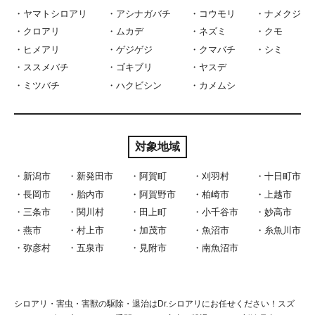
ヤマトシロアリ
アシナガバチ
コウモリ
ナメクジ
クロアリ
ムカデ
ネズミ
クモ
ヒメアリ
ゲジゲジ
クマバチ
シミ
ススメバチ
ゴキブリ
ヤスデ
ミツバチ
ハクビシン
カメムシ
対象地域
新潟市
新発田市
阿賀町
刈羽村
十日町市
長岡市
胎内市
阿賀野市
柏崎市
上越市
三条市
関川村
田上町
小千谷市
妙高市
燕市
村上市
加茂市
魚沼市
糸魚川市
弥彦村
五泉市
見附市
南魚沼市
シロアリ・害虫・害獣の駆除・退治はDr.シロアリにお任せください！スズ