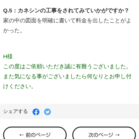
Q.5：カネシンの工事をされてみていかがですか？
家の中の図面を明確に書いて料金を出したことがよ
かった。
H様
この度はご依頼いただき誠に有難うございました。
また気になる事がございましたら何なりとお申し付
けください。
Facebook
Twitter
シェアする
で
で
シ
シ
ェ
ェ
ア
ア
← 前のページ
次のページ →