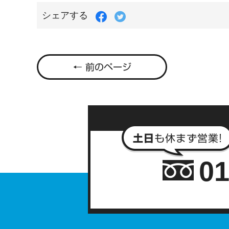
Facebook
Twitter
シェアする
で
で
シ
シ
ェ
ェ
ア
ア
す
す
← 前のページ
る
る
01