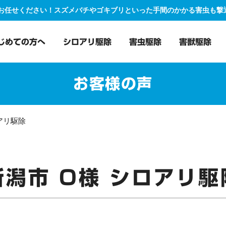
にお任せください！スズメバチやゴキブリといった手間のかかる害虫も
じめての方へ
シロアリ駆除
害虫駆除
害獣駆除
お客様の声
アリ駆除
新潟市 O様 シロアリ駆